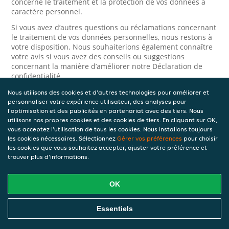
concerne le traitement et la protection de vos données à
caractère personnel.
Si vous avez d’autres questions ou réclamations concernant
le traitement de vos données personnelles, nous restons à
votre disposition. Nous souhaiterions également connaître
votre avis si vous avez des conseils ou suggestions
concernant la manière d’améliorer notre Déclaration de
confidentialité.
Nous utilisons des cookies et d'autres technologies pour améliorer et
Sécurité
personnaliser votre expérience utilisateur, des analyses pour
l'optimisation et des publicités en partenariat avec des tiers. Nous
JET prend la protection des données à caractère personnel
utilisons nos propres cookies et des cookies de tiers. En cliquant sur OK,
très au sérieux. Ainsi, nous prenons les mesures
vous acceptez l'utilisation de tous les cookies. Nous installons toujours
appropriées pour protéger vos données à caractère
les cookies nécessaires. Sélectionnez
Gérer vos préférences
pour choisir
personnel contre l’usage abusif, la perte, l’accès non
les cookies que vous souhaitez accepter, ajuster votre préférence et
autorisé, la divulgation non désirée et la modification non
trouver plus d'informations.
autorisée. Si vous avez des raisons de croire que vos
données à caractère personnel ne sont pas correctement
protégées ou si vous suspectez un usage abusif, veuillez
OK
nous contacter via le
formulaire de confidentialité
.
Essentiels
Comment nous contacter