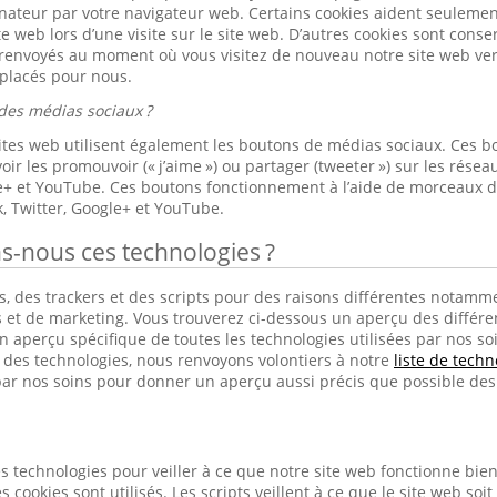
nateur par votre navigateur web. Certains cookies aident seulement 
ite web lors d’une visite sur le site web. D’autres cookies sont cons
 renvoyés au moment où vous visitez de nouveau notre site web ver
 placés pour nous.
des médias sociaux ?
sites web utilisent également les boutons de médias sociaux. Ces b
ir les promouvoir (« j’aime ») ou partager (tweeter ») sur les rés
le+ et YouTube. Ces boutons fonctionnement à l’aide de morceaux 
, Twitter, Google+ et YouTube.
ns-nous ces technologies ?
, des trackers et des scripts pour des raisons différentes notamme
s et de marketing. Vous trouverez ci-dessous un aperçu des différen
 aperçu spécifique de toutes les technologies utilisées par nos soins
s des technologies, nous renvoyons volontiers à notre
liste de techn
ar nos soins pour donner un aperçu aussi précis que possible des 
s technologies pour veiller à ce que notre site web fonctionne bien e
s cookies sont utilisés. Les scripts veillent à ce que le site web soit 