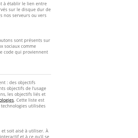
à établir le lien entre
ervés sur le disque dur de
s nos serveurs ou vers
outons sont présents sur
eaux sociaux comme
de code qui proviennent
nt : des objectifs
ts objectifs de l’usage
, les objectifs liés et
ologies
. Cette liste est
technologies utilisées
t soit aisé à utiliser. À
interactif et à ce qu’il se