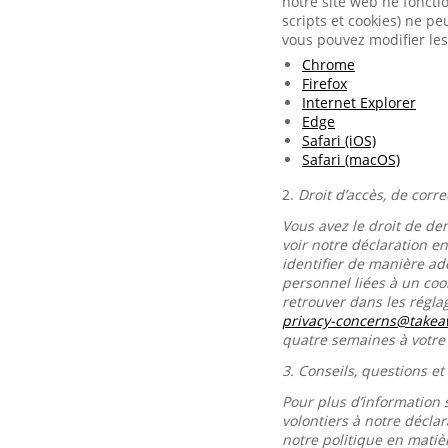
notre site web ne foncti
scripts et cookies) ne p
vous pouvez modifier les
Chrome
Firefox
Internet Explorer
Edge
Safari (iOS)
Safari (macOS)
2.
Droit d’accès, de corr
Vous avez le droit de de
voir notre déclaration e
identifier de manière ad
personnel liées à un co
retrouver dans les régl
privacy-concerns@take
quatre semaines à votr
3.
Conseils, questions et
Pour plus d’information 
volontiers à notre décla
notre politique en matiè