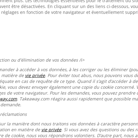
onnent plus. Les technologies essentielles pour le traitement du s
euvent être désactivées. En cliquant sur un des liens ci-dessous, 
 réglages en fonction de votre navigateur et éventuellement suppr
ection ou d'élimination de vos données /i>
mander à accéder à vos données, à les corriger ou les éliminer (pou
n matière de
vie privée
. Pour éviter tout abus, nous pouvons vous
équate en cas de requête de ce type. Quand il s’agit d’accéder à d
okie, vous devez envoyer également une copie du cookie concerné. 
ages de votre navigateur. Pour les demandes, vous pouvez prendre 
away.com
. Takeaway.com réagira aussi rapidement que possible mai
e demande.
 réclamations
sur la manière dont nous traitons vos données à caractère person
ration en matière de
vie privée
. Si vous avez des questions ou des r
re de cookie, nous vous répondrons volontiers. D’autre part, nous